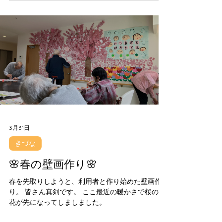
3月31日
きづな
🌸春の壁画作り🌸
春を先取りしようと、利用者と作り始めた壁画作
り。 皆さん真剣です。 ここ最近の暖かさで桜の開