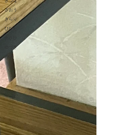
きづな
ざおう
きらり
ひなた
あさひ
ゆづき
みの