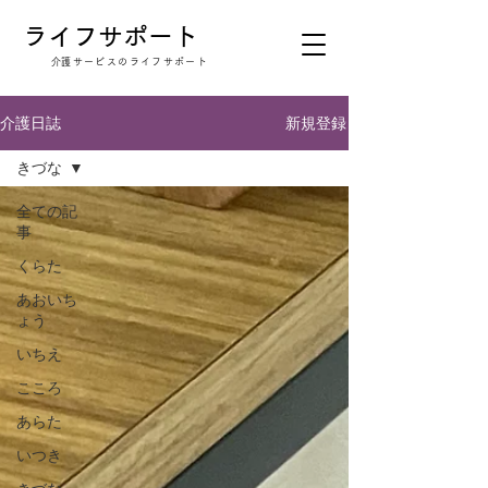
​ライフサポート
​介護サービスのライフサポート
新規登録
介護日誌
きづな
全ての記
事
くらた
あおいち
ょう
いちえ
こころ
あらた
いつき