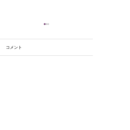
コメント
きらり活動報告
6月分のレクリエーション
コメントを追加…
Life Support co.,Ltd
〒703-8256
岡山県岡山市中区浜367