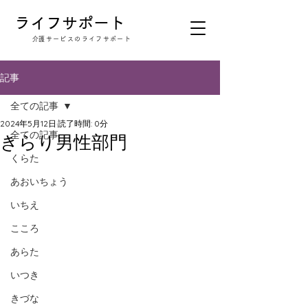
​ライフサポート
​介護サービスのライフサポート
記事
全ての記事
2024年5月12日
読了時間: 0分
全ての記事
きらり男性部門
くらた
あおいちょう
いちえ
こころ
あらた
いつき
きづな