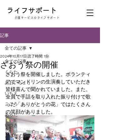
​ライフサポート
​介護サービスのライフサポート
記事
全ての記事
2024年10月17日
読了時間: 1分
全ての記事
ざおう祭の開催
くらた
ざおう祭を開催しました。ボランティ
アでマンドリンの生演奏していただき
あおいちょう
皆様喜んで聞かれていました。また、
いちえ
全員で手話を取り入れた振り付けで歌
こころ
った「ありがとうの花」ではたくさん
の笑顔がありました。
あらた
いつき
きづな