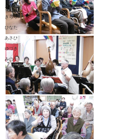
ざおう
きらり
ひなた
あさひ
ゆづき
みの