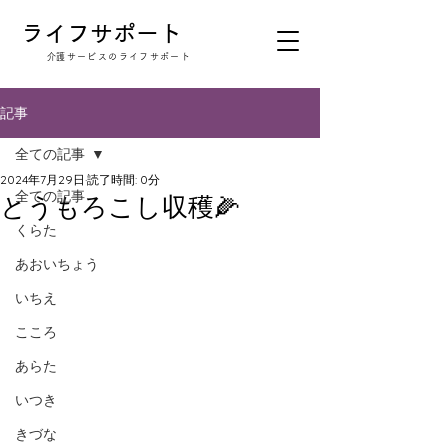
​ライフサポート
​介護サービスのライフサポート
記事
全ての記事
2024年7月29日
読了時間: 0分
全ての記事
とうもろこし収穫🌽
くらた
あおいちょう
いちえ
こころ
あらた
いつき
きづな