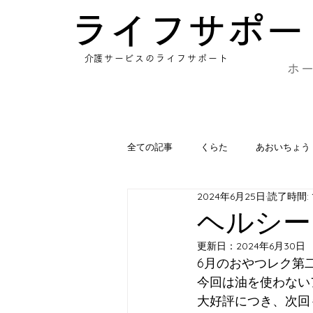
​ライフサポー
​介護サービスのライフサポート
ホ
全ての記事
くらた
あおいちょう
2024年6月25日
読了時間: 
あさひ
ゆづき
みの
ヘルシー
更新日：
2024年6月30日
6月のおやつレク第二
今回は油を使わない
大好評につき、次回も