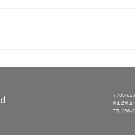
ここ
くらたタウン 秋祭り
〒703-8
td
岡山県岡山市
TEL 086-