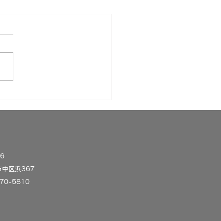
ろ敬老秋祭り
256
中区浜367
270-5810