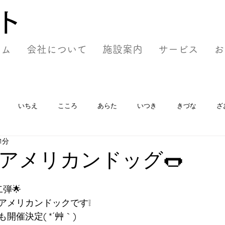
ト
ーム
会社について
施設案内
サービス
お
いちえ
こころ
あらた
いつき
きづな
ざ
1分
アメリカンドッグ🌭
弾🌟
アメリカンドックです❕
開催決定( *´艸｀)