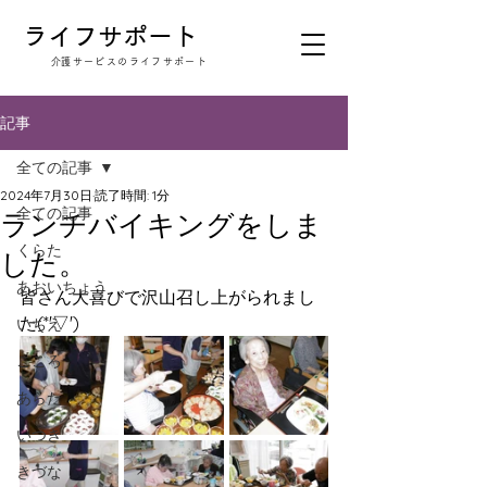
​ライフサポート
​介護サービスのライフサポート
記事
全ての記事
2024年7月30日
読了時間: 1分
全ての記事
ランチバイキングをしま
くらた
した。
あおいちょう
皆さん大喜びで沢山召し上がられまし
た(*'▽')
いちえ
こころ
あらた
いつき
きづな