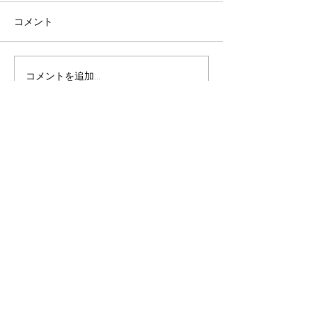
コメント
ワンコインカフェ
七夕🎋＆花火大会
コメントを追加…
Life Support co.,Ltd
〒703-8256
岡山県岡山市中区浜367
TEL 086-270-5810