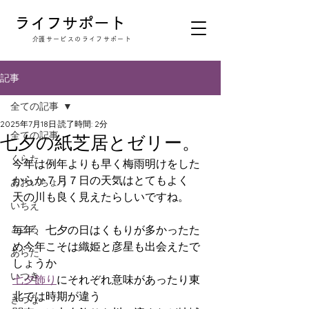
​ライフサポート
​介護サービスのライフサポート
記事
全ての記事
2025年7月18日
読了時間: 2分
全ての記事
七夕の紙芝居とゼリー。
くらた
今年は例年よりも早く梅雨明けをした
からか７月７日の天気はとてもよく
あおいちょう
天の川も良く見えたらしいですね。
いちえ
こころ
毎年、七夕の日はくもりが多かったた
め今年こそは織姫と彦星も出会えたで
あらた
しょうか
いつき
七夕飾り
にそれぞれ意味があったり東
北では時期が違う
きづな