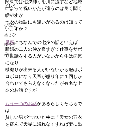
関東では七夕飾りを川に流すなど地域
ざおう
によって祝いかたが違うのは良く聞く
話ですが
きらり
七夕の物語にも違いがあるのは知って
ひなた
いますか？
あさひ
星座
にちなんでの七夕の話といえば
ゆづき
新婚の二人の仲が良すぎて仕事をサボ
みの
り世話をする人がいないから牛は病気
になり
機織りが出来る人がいないから服はボ
ロボロになり天帝が怒り年に１回しか
合わせてもらえなくなったが有名な七
夕のお話ですが
もう一つのお話
があるらしくそちらで
は
貧しい男が年老いた牛に「天女の羽衣
を盗んで天界に帰れなくすれば妻に出