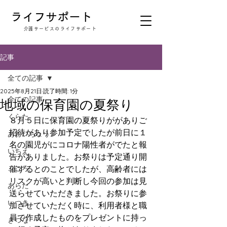
​ライフサポート
​介護サービスのライフサポート
記事
全ての記事
2025年8月21日
読了時間: 1分
全ての記事
地域の保育園の夏祭り
くらた
８月５日に保育園の夏祭りががありご
招待があり参加予定でしたが前日に１
あおいちょう
名の園児がにコロナ陽性者がでたと報
いちえ
告がありました。お祭りは予定通り開
こころ
催するとのことでしたが、高齢者には
リスクが高いと判断し今回の参加は見
あらた
送らせていただきました。お祭りに参
いつき
加させていただく時に、利用者様と職
員で作成したものをプレゼントに持っ
きづな