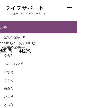
​ライフサポート
​介護サービスのライフサポート
記事
全ての記事
2024年7月5日
読了時間: 1分
全ての記事
壁画 花火
くらた
あおいちょう
いちえ
こころ
あらた
いつき
きづな