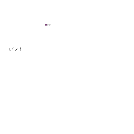
コメント
外食支援9月18日
コメントを追加…
他事業所のお祭
月15日
Life Support co.,Ltd
〒703-8256
岡山県岡山市中区浜367