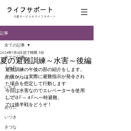
​ライフサポート
​介護サービスのライフサポート
記事
全ての記事
2024年7月6日
読了時間: 3分
全ての記事
夏の避難訓練～水害～後編
くらた
避難訓練の午後の部の紹介をします。
午後からは実際に避難指示が発令され
あおいちょう
た場合を想定して行動します
いちえ
今回は水害なのでエレベーターを使用
こころ
して３F～４Fへ一時避難。
では後半戦をどうぞ！
あらた
いつき
きづな