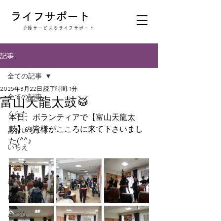
​ライフサポート
​介護サービスのライフサポート
記事
全ての記事
2025年3月22日
読了時間: 1分
全ての記事
富山天龍太鼓🥁
くらた
本日、ボランティアで【富山天龍太
鼓】の皆様がこころに来て下さいまし
あおいちょう
た(^^♪
いちえ
こころ
あらた
いつき
きづな