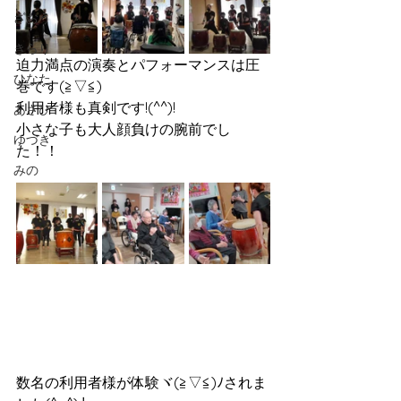
ざおう
きらり
迫力満点の演奏とパフォーマンスは圧
ひなた
巻です(≧▽≦)
利用者様も真剣です!(^^)!
あさひ
小さな子も大人顔負けの腕前でし
ゆづき
た！！
みの
数名の利用者様が体験ヾ(≧▽≦)ﾉされま