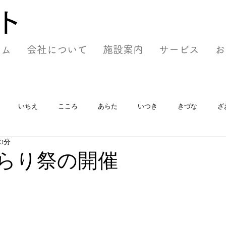
ト
ーム
会社について
施設案内
サービス
お
いちえ
こころ
あらた
いつき
きづな
ざ
0分
きらり祭の開催