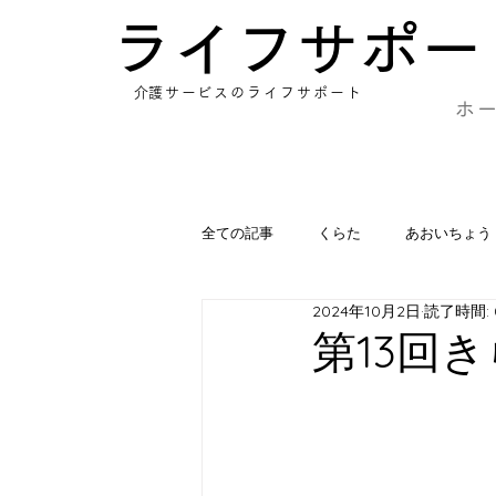
​ライフサポー
​介護サービスのライフサポート
ホ
全ての記事
くらた
あおいちょう
2024年10月2日
読了時間: 
あさひ
ゆづき
みの
第13回