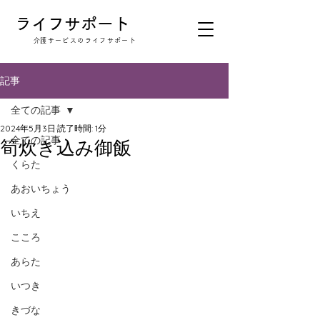
​ライフサポート
​介護サービスのライフサポート
記事
全ての記事
2024年5月3日
読了時間: 1分
全ての記事
筍炊き込み御飯
くらた
あおいちょう
いちえ
こころ
あらた
いつき
きづな