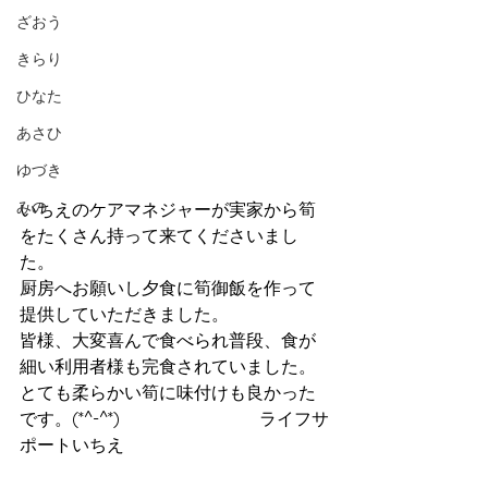
ざおう
きらり
ひなた
あさひ
ゆづき
みの
いちえのケアマネジャーが実家から筍
をたくさん持って来てくださいまし
た。　　　　　　
厨房へお願いし夕食に筍御飯を作って
提供していただきました。
皆様、大変喜んで食べられ普段、食が
細い利用者様も完食されていました。
とても柔らかい筍に味付けも良かった
です。(*^-^*)　　　　　　　　ライフサ
ポートいちえ