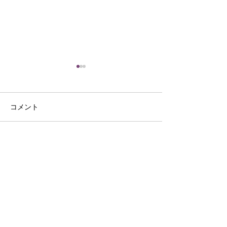
コメント
ワンコインカフェ
七夕🎋＆花火大会
コメントを追加…
Life Support co.,Ltd