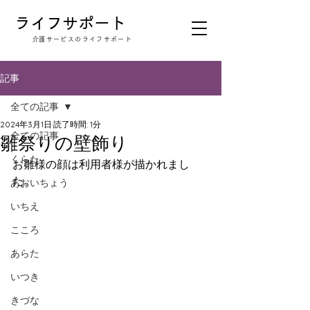
​ライフサポート
​介護サービスのライフサポート
記事
全ての記事
2024年3月1日
読了時間: 1分
全ての記事
雛祭りの壁飾り
くらた
お雛様の顔は利用者様が描かれまし
た。
あおいちょう
いちえ
こころ
あらた
いつき
きづな