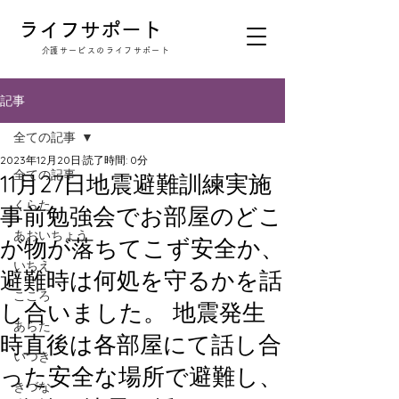
​ライフサポート
​介護サービスのライフサポート
記事
全ての記事
2023年12月20日
読了時間: 0分
全ての記事
11月27日地震避難訓練実施
くらた
事前勉強会でお部屋のどこ
あおいちょう
が物が落ちてこず安全か、
いちえ
避難時は何処を守るかを話
こころ
し合いました。 地震発生
あらた
時直後は各部屋にて話し合
いつき
った安全な場所で避難し、
きづな