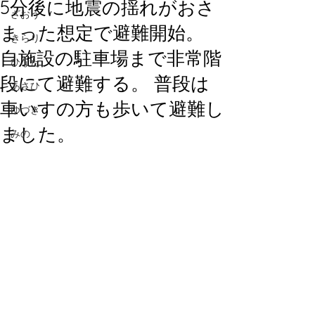
5分後に地震の揺れがおさ
ざおう
まった想定で避難開始。
きらり
自施設の駐車場まで非常階
ひなた
段にて避難する。 普段は
あさひ
車いすの方も歩いて避難し
ゆづき
ました。
みの