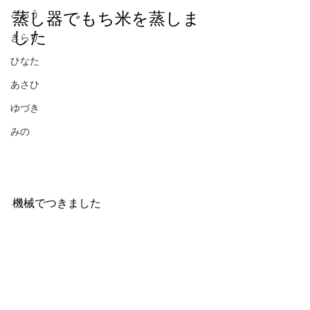
ざおう
蒸し器でもち米を蒸しま
した
きらり
ひなた
あさひ
ゆづき
みの
機械でつきました