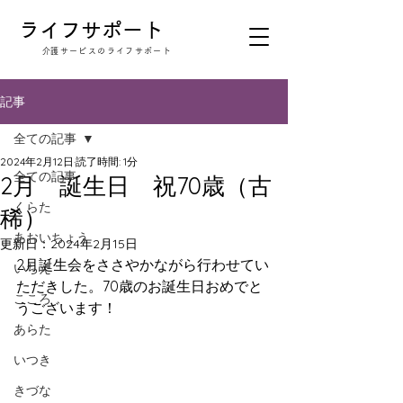
​ライフサポート
​介護サービスのライフサポート
記事
全ての記事
2024年2月12日
読了時間: 1分
全ての記事
2月 誕生日 祝70歳（古
くらた
稀）
あおいちょう
更新日：
2024年2月15日
2月誕生会をささやかながら行わせてい
いちえ
ただきした。70歳のお誕生日おめでと
こころ
うございます！
あらた
いつき
きづな