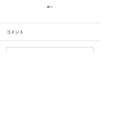
コメント
春の料理レク
4月5日 料理レ
コメントを追加…
Life Support co.,Ltd
〒703-8256
岡山県岡山市中区浜367
TEL 086-270-5810