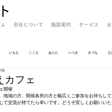
ト
ーム
会社について
施設案内
サービス
お
いちえ
こころ
あらた
いつき
きづな
ざ
1分
えカフェ
ェ開催
、地域の方、関係各所の方と幅広くご参加をお待ちして
して交流が持てたら幸いです。どうぞ宜しくお願いいた