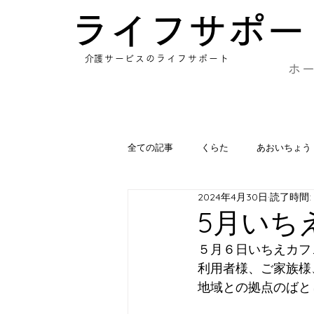
​ライフサポー
​介護サービスのライフサポート
ホ
全ての記事
くらた
あおいちょう
2024年4月30日
読了時間: 
あさひ
ゆづき
みの
5月いち
５月６日いちえカフ
利用者様、ご家族様
地域との拠点のばと