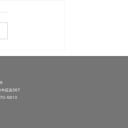
業所のお祭りに参加9月
256
中区浜367
270-5810