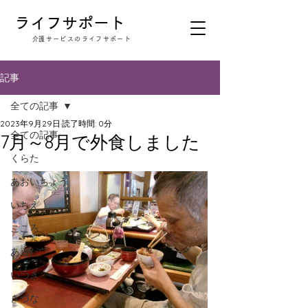
​ライフサポート
​介護サービスのライフサポート
記事
全ての記事
2023年9月29日
読了時間: 0分
全ての記事
7月～8月で外食しました
くらた
あおいちょう
いちえ
こころ
あらた
いつき
きづな