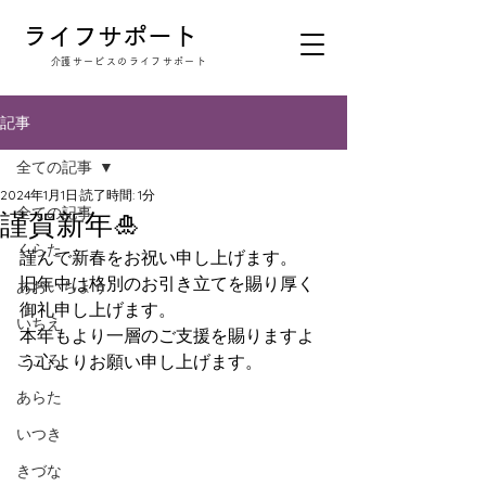
​ライフサポート
​介護サービスのライフサポート
記事
全ての記事
2024年1月1日
読了時間: 1分
全ての記事
謹賀新年🎍
くらた
謹んで新春をお祝い申し上げます。
旧年中は格別のお引き立てを賜り厚く
あおいちょう
御礼申し上げます。
いちえ
本年もより一層のご支援を賜りますよ
こころ
う心よりお願い申し上げます。
あらた
いつき
きづな