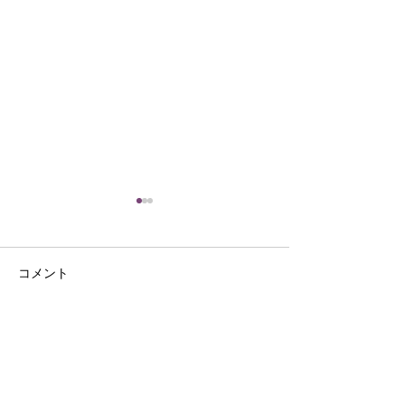
コメント
こころ敬老秋祭
くらたタウン 秋祭り
コメントを追加…