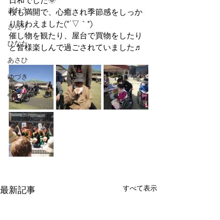
日和でした🌞
ざおう
桜も満開で、心癒され季節感をしっか
り味わえました(*´▽｀*)
きらり
催し物を観たり、屋台で買物をしたり
ひなた
と皆様楽しんで過ごされていました♬
あさひ
ゆづき
みの
すべて表示
最新記事