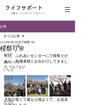
​ライフサポート
​介護サービスのライフサポート
記事
全ての記事
2025年4月7日
読了時間: 1分
全ての記事
桜祭り🌸
くらた
昨日、ふれあいセンターにて桜祭りが
あり、利用者様とお出かけしてきまし
あおいちょう
たヾ(≧▽≦)ﾉ
いちえ
こころ
あらた
いつき
天気が良くて風も心地よくて、お花見
きづな