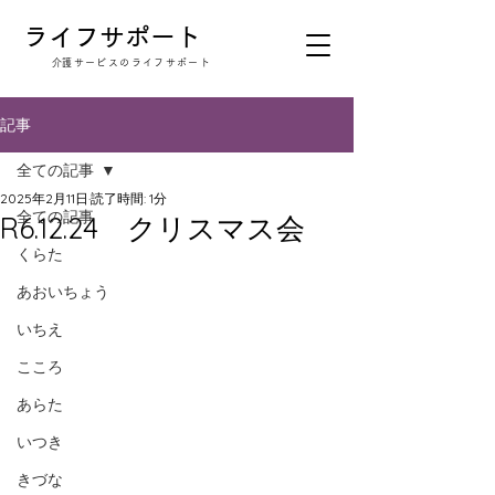
​ライフサポート
​介護サービスのライフサポート
記事
全ての記事
2025年2月11日
読了時間: 1分
全ての記事
R6.12.24 クリスマス会
くらた
あおいちょう
いちえ
こころ
あらた
いつき
きづな